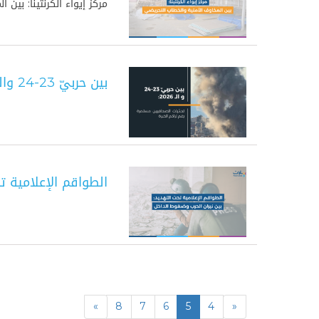
مركز إيواء الكرنتينا: بين
بين حربيّ 23-24 والـ 2026: تحدّيات الصحافيين مستمرة رغم تراكم الخبرة
الطواقم الإعلامية ت
»
8
7
6
5
4
«