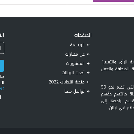
الصفحات
الق
الرئيسية
عن مهارات
الرأي والتعبير".
المنشورات
ة الصحافة والعمل
أحدث البيانات
ها
منصة انتخابات 2022
الب
هي عضو في الشبكة الدوليّة للتبادل الحرّ للمعلومات، التي تضم نحو 90
RG
تواصل معنا
ة حريّتهم حقّهم
قسم برامجها إلى
لام في لبنان.