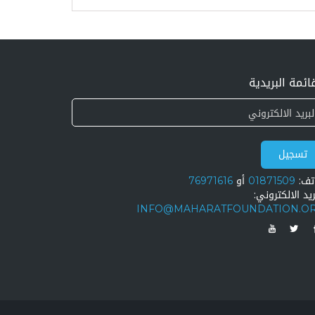
ائمة البريدية
تسجيل
تف:
01871509
أو
76971616
ريد الالكتروني:
INFO@MAHARATFOUNDATION.O