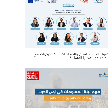
ّفوا على الصحافيين والصحافيات المشاركون/ات في زمالة
حافة حول قضايا المساءلة