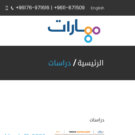
+96176-971616 |
+9611-871509
English
الرئيسية
دراسات
دراسات