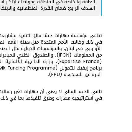
العامة والخاصة في المنطقة ومواصلة ابتكار استر
الهدف الرابع:
ضمان القدرة المنظماتية والابتكا
تتلقى مؤسسة مهارات دعمًا ماليًا لتنفيذ مشاريع
في ذلك وكالات الأمم المتحدة مثل هيئة الأمم المتح
برنامج زيفيك للتمويل (zivik Funding Programme)، الشبكة العالمية لصانعات السلام (GNWP)،
الحرة غير المحدودة (FPU).
تلقي الدعم المالي لا يعني أن مهارات تغير رسالته
في استراتيجية مهارات وطرق تنفيذها بما في ذلك ا