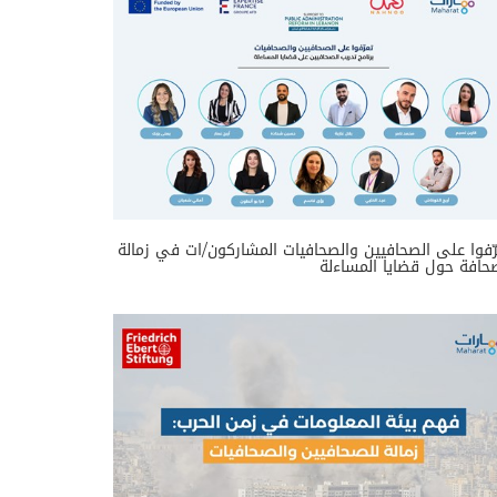
ّفوا على الصحافيين والصحافيات المشاركون/ات في زمالة
حافة حول قضايا المساءلة