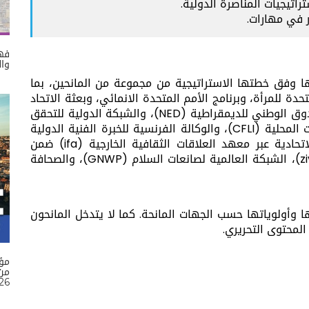
اتيجيات المناصرة الدولية.
ر في مهارات.
فهم
وال
ها وفق خطتها الاستراتيجية من مجموعة من المانحين، بما
دة للمرأة، وبرنامج الأمم المتحدة الانمائي، وبعثة الاتحاد
الأوروبي في لبنان، والمؤسسات الدولية مثل الصندوق الوطني للديمقراطية (NED)، والشبكة الدولية للتحقق
من المعلومات (IFCN)، والصندوق الكندي للمبادرات المحلية (CFLI)، والوكالة الفرنسية للخبرة الفنية الدولية
(Expertise France)، وزارة الخارجية الألمانية الاتحادية عبر معهد العلاقات الثقافية الخارجية (ifa) ضمن
والصحافة
ا وأولوياتها حسب الجهات المانحة. كما لا يتدخل المانحون
لمحتوى التحريري.
مؤ
26