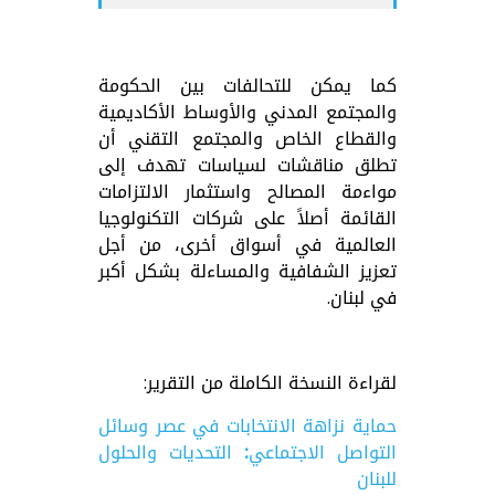
كما يمكن للتحالفات بين الحكومة
والمجتمع المدني والأوساط الأكاديمية
والقطاع الخاص والمجتمع التقني أن
تطلق مناقشات لسياسات تهدف إلى
مواءمة المصالح واستثمار الالتزامات
القائمة أصلاً على شركات التكنولوجيا
العالمية في أسواق أخرى، من أجل
تعزيز الشفافية والمساءلة بشكل أكبر
في لبنان.
لقراءة النسخة الكاملة من التقرير:
حماية نزاهة الانتخابات في عصر وسائل
التواصل الاجتماعي: التحديات والحلول
للبنان