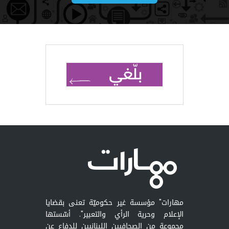
مهارات" مؤسسة غير حكوميّة تعنى بقضايا
الإعلام وحرية الرأي والتعبير". أسّستها
مجموعة من الصحافيين اللبنانيين للدفاع عن