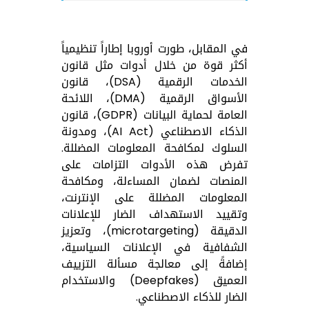
في المقابل، طورت أوروبا إطاراً تنظيمياً
أكثر قوة من خلال أدوات مثل قانون
الخدمات الرقمية (DSA)، قانون
الأسواق الرقمية (DMA)، اللائحة
العامة لحماية البيانات (GDPR)، قانون
الذكاء الاصطناعي (AI Act)، ومدونة
السلوك لمكافحة المعلومات المضللة.
تفرض هذه الأدوات التزامات على
المنصات لضمان المساءلة، ومكافحة
المعلومات المضللة على الإنترنت،
وتقييد الاستهداف الضار للإعلانات
الدقيقة (microtargeting)، وتعزيز
الشفافية في الإعلانات السياسية،
إضافةً إلى معالجة مسألة التزييف
العميق (Deepfakes) والاستخدام
الضار للذكاء الاصطناعي.