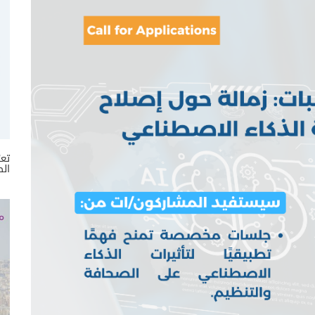
تعر
الص