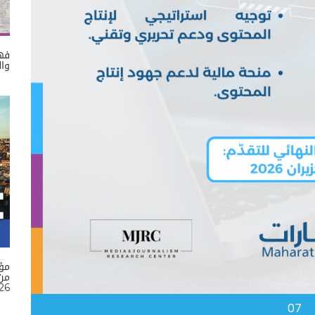
فهم
وال
مؤ
26
07