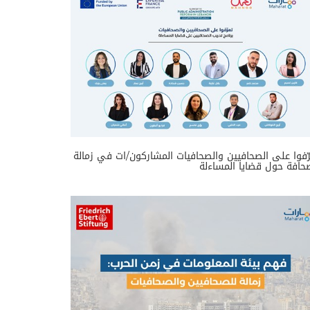
ّفوا على الصحافيين والصحافيات المشاركون/ات في زمالة
حافة حول قضايا المساءلة