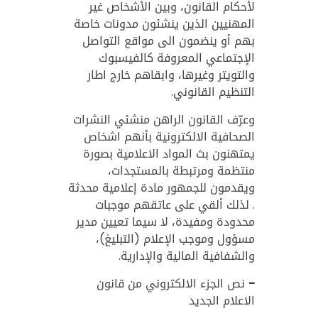
لأحكام القانون، وبين الأشخاص غير
المهنيين الذين ينشئون مدونات خاصة
بهم أو ينضمون الى مواقع التواصل
الإجتماعي المعروفة كالفيسبوك
والتويتر وغيرها، وابقاهم خارج اطار
التنظيم القانوني
.
وعرّف القانون الراهن منشئي النشرات
الصحافية الالكترونية بأنهم اشخاص
يمتهنون بث المواد الاعلامية بصورة
منتظمة ومرتبطة بالمستجدات،
ويقدمون للجمهور مادة إعلامية محدثة
. لذلك ألقي على عاتقهم موجبات
محدودة ومفيدة، لا سيما تعيين مدير
مسؤول وموجب الإعلام (التبليغ)،
والشفافية المالية والإدارية
.
- نص الجزء الالكتروني من قانون
الاعلام الجديد