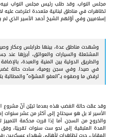
مجلس النواب. وقد طلب رئيس مجلس النواب نبيه
تظاهرات في مناطق لبنانية متعددة اعترضت عليه لاس
إسلاميين وفي أوّلهم الشيخ أحمد الأسير الذي لم 
وشهدت مناطق عدة، بينها طرابلس وعكار وصيدا 
المشتعلة والسيارات والعوائق، أبرزها عند جس
والطريق الدولية بين المنية والعبدة، بالإضافة 
في صيدا. وفي سجن رومية، سادت حالة غضب ب
لرفض ما وصفوه بـ"العفو المشوّه" والمطالبة ب
وقد عمّت حالة الغضب هذه بعدما تبيّن أنّ مشروع ال
الأسير لا بل هو سيحتاج إلى أكثر من عشر سنوات إض
والخروج من السجن. أما إذا قررت محكمة التمييز
المدة المتبقية إلى نحو ست سنوات تقريبًا، وفق 
المقابل، جرت تظاهرات لأهالي شهداء عسكريين رفضً