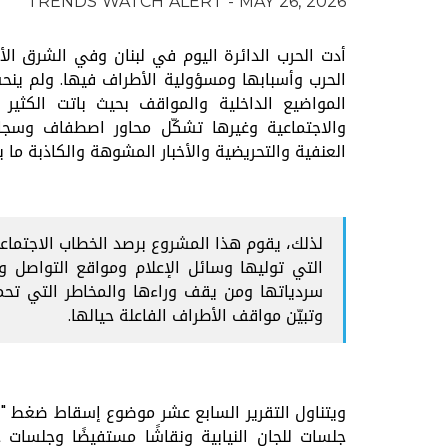
TRENDS WATCH ALERT - MAY 26, 2026
أدت الحرب الدائرة اليوم في لبنان وفي الشرق ا
الحرب وأسبابها ومسؤولية الأطراف فيها. ولم ينح
المواضيع الداخلية والمواقف بحيث باتت الكثير
والاجتماعية وغيرها تشكّل محاور اصطفاف وسجال
العنفية والتحريضية والأخبار المشوهة والكاذبة ما ي
لذلك، يقوم هذا المشروع برصد الخطاب الاجتماع
التي توليها وسائل الإعلام ومواقع التواصل 
سردياتها ومن يقف وراءها والمخاطر التي تحمل
وتبيّن مواقف الأطراف الفاعلة حيالها.
ويتناول التقرير السابع عشر موضوع إ
جلسات للجان النيابية ونقاشًا مستفيضًا وجلسا