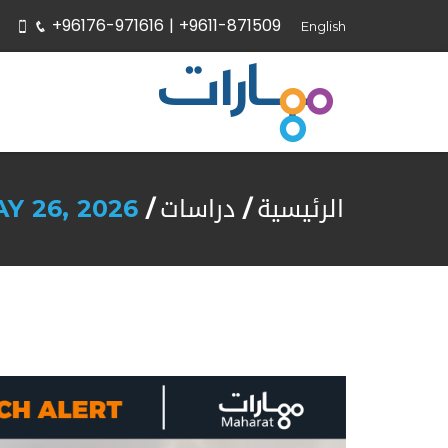
+96176-971616 |
+9611-871509
English
الرئيسية
دراسات
Y 26, 2026