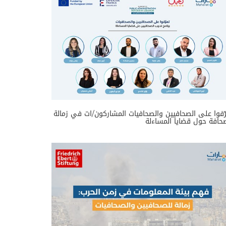
ّفوا على الصحافيين والصحافيات المشاركون/ات في زمالة
حافة حول قضايا المساءلة