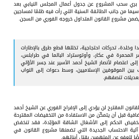
 بري سحب المشروع عن جدول أعمال المجلس النيابي بعد
يما من جانب الطائفة السنية التي رأت فيه ظلمًا لمساجين
يضمن مشروع القانون المتداول خروجه الفوري من السجن.
وخلدة، تحركات احتجاجية، تخللها قطع طرق بالإطارات
ر المحمرة في عكار، وأوتوستراد البالما في طرابلس،
إلى اعتصام لأنصار الشيخ أحمد الأسير عند جسر الأوّلي
ين الموقوفين الإسلاميين، وسط دعوات إلى النواب
تعديلات تنصفهم.
قانون المقترح لن يؤدي إلى الإفراج الفوري عن الشيخ أحمد
افية قبل أن يتمكّن من الاستفادة من التخفيضات المقترحة
 تخفيض الحكم إلى الأشغال الشاقة المؤبّدة، فقد تنخفض
آلية الاحتساب الجديدة التي تضمنها مشروع القانون. في
ا للعفو عن المتهمين بقتل أبنائهم.