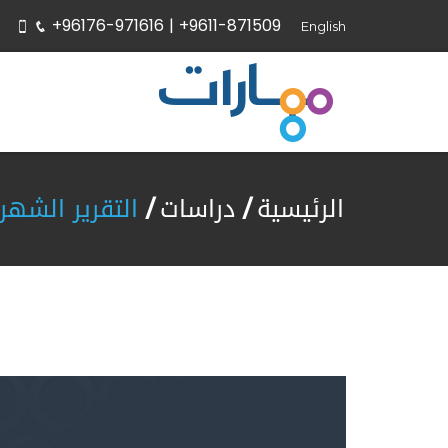
+96176-971616 |
+9611-871509
English
الرئيسية
دراسات
التقرير الشهري ل