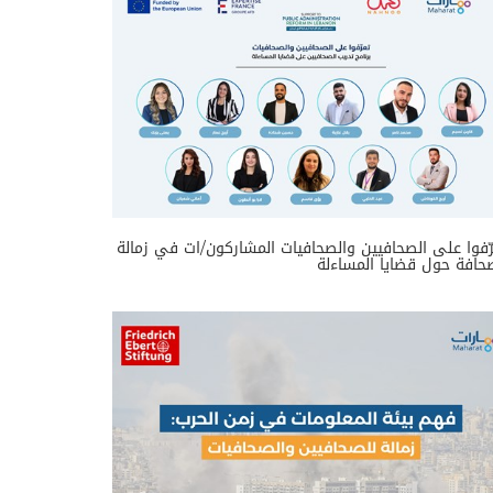
ّفوا على الصحافيين والصحافيات المشاركون/ات في زمالة
حافة حول قضايا المساءلة