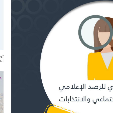
تعر
الص