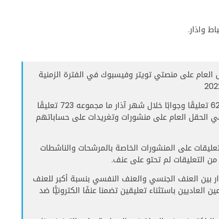
ط واذار.
طة في الحقل العام على منصتي تويتر وفيسبوك في الفترة الزمنية
- تبين أن 101 تعليقا وجوابا خلال شهر شباط و622 تعليقًا وجوابًا خلال شهر آذار ما مجموعه 723 تعليقًا
 في الحقل العام على منشورات وتغريدات على حساباتهم
ج الرصد في شهر آذار أن ٨٪ من التعليقات على المنشورات الخاصة بالمرشحات والناشطات
ر بين العنف الجنسي والعنف النفسي بنسبة أكبر للعنف
عاديين باستثناء تعليقين تضمنا عنفًا الكترونيًّا ضد