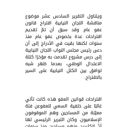
ويتناول التقرير السادس عشر موضوع
مناقشة اللجان النيابية اقتراح قانون
عفو عام. وقد سبق أن تمّ تقديم
اقتراحات عدة بخصوص عفو عام منذ
سنوات لكنها بقيت في الأدراج إلى أن
دعى رئيس مجلس النواب اللجان النيابية
إلى درس مشروع تقدمت به مؤخرًا كتلة
الاعتدال الوطني، بعدما ظهر شبه
توافق بين الكتل النيابية على السير
بالاقتراح.
اقتراحات قوانين العفو هذه كانت تأتي
غالبًا على خلفية السعي للعفوعن فئة
معيّنة من المساجين وهم الموقوفون
الإسلاميون. وكان التبرير الرئيسي لها
أنّ الكثيرين منهم مساجين منذ سنوات