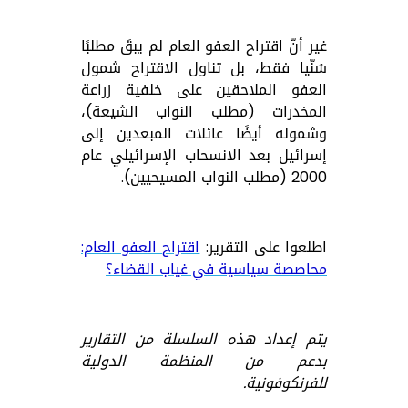
غير أنّ اقتراح العفو العام لم يبقَ مطلبًا
سُنّيا فقط، بل تناول الاقتراح شمول
العفو الملاحقين على خلفية زراعة
المخدرات (مطلب النواب الشيعة)،
وشموله أيضًا عائلات المبعدين إلى
إسرائيل بعد الانسحاب الإسرائيلي عام
2000 (مطلب النواب المسيحيين).
اطلعوا على التقرير:
اقتراح العفو العام:
محاصصة سياسية في غياب القضاء؟
يتم إعداد هذه السلسلة من التقارير
بدعم من المنظمة الدولية
للفرنكوفونية.