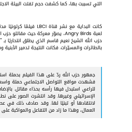
التي تسببت بها، كما كشفت حجم تفتت البيئة الاجتم
كانت البداية مع نشر قناة
لعبة Angry Birds، يصوّر معركة حيث 
حزب الله الشيخ نعيم قاسم الذي يطلق انتحاريًا بـ
بالطائرات والمسيّرات. فكانت النتيجة تدمير الأبنية 
جمهور حزب الله ردّ على هذا الفيلم بحملة اس
فشهدت مواقع التواصل الاجتماعي حملة واسعة
للراعي استبدل فيها رأسه بحذاء مقاتل. بالإضا
الإسرائيلي وغيرها. وقد انتشرت الصور على نطا
لانتقادها أو تبنيًا لها. وقد صادف ذلك في 
العمال، وهذا ما زاد من التفاعل والمواكبة على 