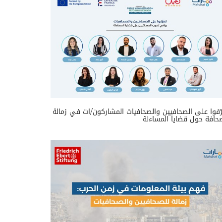
ّفوا على الصحافيين والصحافيات المشاركون/ات في زمالة
حافة حول قضايا المساءلة