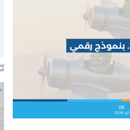
تعر
الص
06
أيار 2026