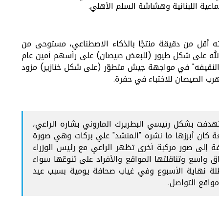
اعية اللبنانية وهشاشة السلم الأهلي.
 LBCI فيلمًا كرتونيًا مدته أقل من دقيقة منتجًا بالذكاء الاصطناعي، مستوحى من
مقاتلو حزب الله على شكل طيور (للبعض صيصان) على رأسهم أمين عام
 "النقيفه" في مواجهة جيش متطوّر (على شكل خنازير) مزود
وهرب الصيصان للاختباء في حفرة.
تهدفت بشكل رئيسي البطريرك الماروني بشاره الراعي،
 كان أبرزها ما نشره "المنشد" علي بركات وهي صورة
فة إلى صور مركبة أخرى تظهر الراعي مع رئيس الوزراء
ق واسع وتناقلتها المواقع والأفراد على تنوعّها سواء
عطلة نهاية الأسبوع وفي غياب صحافة يومية بسبب عيد
مواقع التواصل.