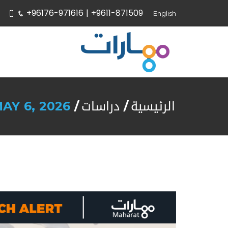
+96176-971616 |
+9611-871509
English
الرئيسية
دراسات
AY 6, 2026