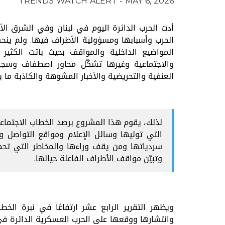
TRENDS WATCH ALERT - MAY 6, 2026
أدت الحرب الدائرة اليوم في لبنان وفي الشرق ا
الحرب وأسبابها ومسؤولية الأطراف فيها. ولم ينح
المواضيع الداخلية والمواقف بحيث باتت الكثير
والاجتماعية وغيرها تشكّل محاور اصطفاف وسجال
العنفية والتحريضية والأخبار المشوهة والكاذبة ما ي
لذلك، يقوم هذا المشروع برصد الخطاب الاجتماع
التي توليها وسائل الإعلام ومواقع التواصل 
سردياتها ومن يقف وراءها والمخاطر التي تحمل
وتبيّن مواقف الأطراف الفاعلة حيالها.
ويظهر التقرير الرابع عشر ارتفاعًا في نبرة الخ
وانتشارها ووقعها على الحرب العسكرية الدائرة في ج