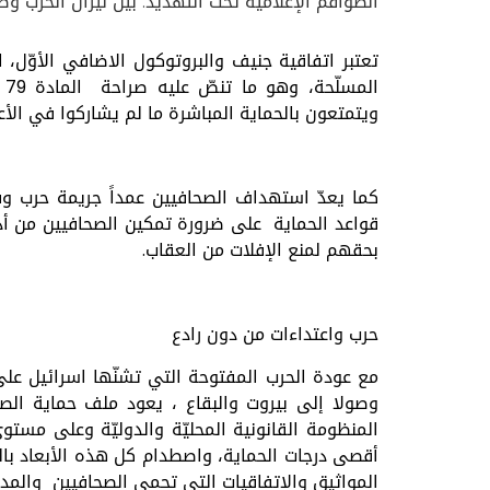
الطواقم الإعلامية تحت التهديد: بين نيران الحرب و
تعتبر اتفاقية جنيف والبروتوكول الاضافي الأوّل، ا
ال
ويتمتعون بالحماية المباشرة ما لم يشاركوا في الأعم
كما يعدّ استهداف الصحافيين عمداً جريمة حرب وف
قواعد الحماية على ضرورة تمكين الصحافيين من أدا
بحقهم لمنع الإفلات من العقاب.
حرب واعتداءات من دون رادع
مع عودة الحرب المفتوحة التي تشنّها اسرائيل على
وصولا إلى بيروت والبقاع ، يعود ملف حماية ال
المنظومة القانونية المحليّة والدوليّة وعلى مست
أقصى درجات الحماية، واصطدام كل هذه الأبعاد بالو
المواثيق والاتفاقيات التي تحمي الصحافيين والمدن