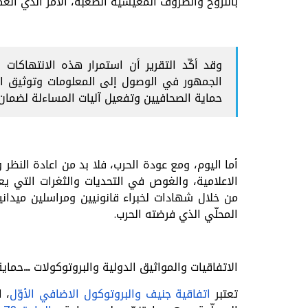
بالنزوح والظروف المعيشية الصعبة، الأمر الذي ا
وقد أكّد التقرير أن استمرار هذه الانتهاكا
الجمهور في الوصول إلى المعلومات وتوثيق الان
حماية الصحافيين وتفعيل آليات المساءلة لضمان
أما اليوم، ومع عودة الحرب، فلا بد من اعادة الن
الاعلامية، والغوص في التحديات والثغرات التي ي
من خلال شهادات لخبراء قانونيين ومراسلين ميداني
المحلّي الذي فرضته الحرب.
الاتفاقيات والمواثيق الدولية والبروتوكولات …حما
تعتبر
اتفاقية جنيف والبروتوكول الاضافي الأوّل
،
ا