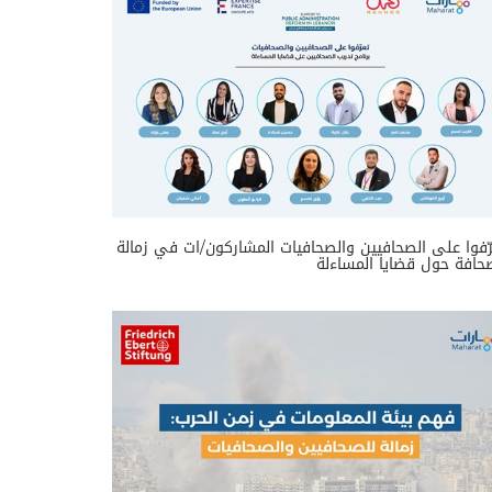
ّفوا على الصحافيين والصحافيات المشاركون/ات في زمالة
حافة حول قضايا المساءلة