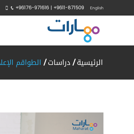
+96176-971616 |
+9611-871509
English
الرئيسية
دراسات
الطواقم الإعل