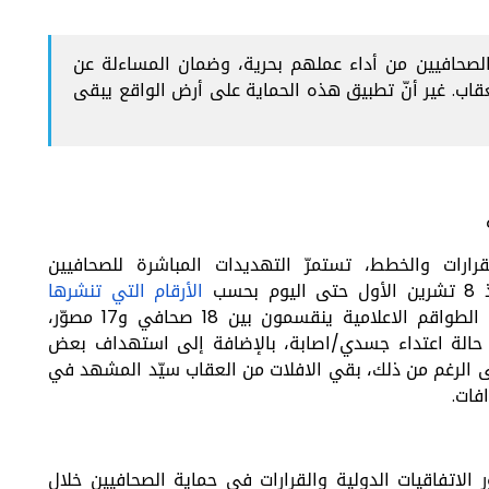
لصحافيين من أداء عملهم بحرية، وضمان المساءلة عن
عقاب. غير أنّ تطبيق هذه الحماية على أرض الواقع يبقى
قرارات والخطط، تستمرّ التهديدات المباشرة للصحافيين
سب
الأرقام التي تنشرها
بشكل محدّث 35 شخصا من الطواقم الاعلامية ينقسمون بين 18 صحافي و17 مصوّر،
تنقسم هذه الاستهدافات بين 11 حالة قتل و24 حالة اعتداء جسدي/اصابة، بالإضافة إلى استهداف بعض
على الرغم من ذلك، بقي الافلات من العقاب سيّد المشهد في
فات.
الاتفاقيات الدولية والقرارات في حماية الصحافيين خلال