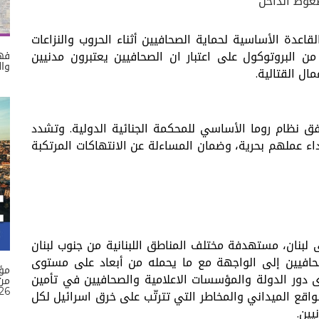
ضغوط الداخل
لقاعدة الأساسية لحماية الصحافيين أثناء الحروب والنزاعات
مسلّحة، وهو ما تنصّ عليه صراحة المادة 79 من البروتوكول على اعتبار ان الصحافيين يعتبرون مدنيين
فهم
وال
ال القتالية.
ق نظام روما الأساسي للمحكمة الجنائية الدولية. وتشدد
ء عملهم بحرية، وضمان المساءلة عن الانتهاكات المرتكبة
 لبنان، مستهدفة مختلف المناطق اللبنانية من جنوب لبنان
صحافيين إلى الواجهة مع ما يحمله من أبعاد على مستوى
مؤ
وى دور الدولة والمؤسسات الاعلامية والصحافيين في تأمين
26
اقع الميداني والمخاطر التي تترتّب على خرق اسرائيل لكل
يين.