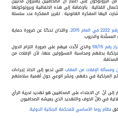
من البروتوكول على اعتبار ان الصحافيين يعتبرون مدنيين
عمال القتالية. بالإضافة إلى هذه الاتفاقية وبروتوكولها
ارت اليها المفكرة القانونية .
تقرير
المفكرة عدد سلسلة
222 في العام 2015،
واللذان تحدّثا عن ضرورة حماية
 المسلّحة والحروب.
ار رقم 59/15
والذي أكّدت فيهم على ضرورة التزام الدول
مرتكبة بحقهم ومحاسبة المسؤولين عنها، لأن الإفلات من
الصحافة.
 ومسألة الإفلات من العقاب
التي تدعو إلى اتخاذ إجراءات
جرائم المرتكبة في حقهم، ونشر الوعي حول أهمية سلامتهم
ر إلى أنّ ان الاعتداء على الصحافيين هو تهديد لحرية الرأي
قلالية في ظلّ الخوف والتهديد الذي يعيشه الصحافيون.
فق
نظام روما الأساسي للمحكمة الجنائية الدولية
.