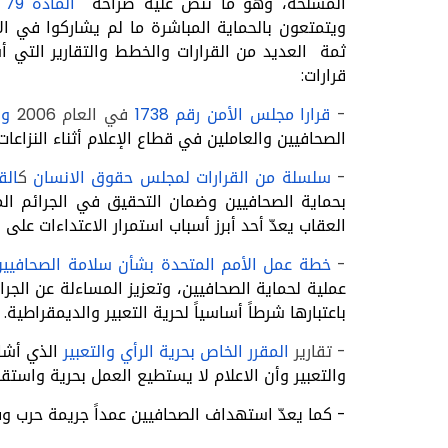
المسلّحة، وهو ما تنصّ عليه صراحة
المادة 79
ويتمتعون بالحماية المباشرة ما لم يشاركوا في الأ
ثمة العديد من القرارات والخطط والتقارير التي أش
قرارات:
-
قرارا مجلس الأمن رقم 1738
في العام 2006
ورقم 2
الصحافيين والعاملين في قطاع الإعلام أثناء النزاعات
-
سلسلة من القرارات لمجلس حقوق الانسان
ك
القر
بحماية الصحافيين وضمان التحقيق في الجرائم ال
العقاب يعدّ أحد أبرز أسباب استمرار الاعتداءات على 
-
خطة عمل الأمم المتحدة بشأن سلامة الصحافيين
عملية لحماية الصحافيين، وتعزيز المساءلة عن ال
باعتبارها شرطاً أساسياً لحرية التعبير والديمقراطية.
- تقارير
المقرر الخاص بحرية الرأي والتعبير
الذي أشا
والتعبير وأن الاعلام لا يستطيع العمل بحرية واست
- كما يعدّ استهداف الصحافيين عمداً جريمة حرب و