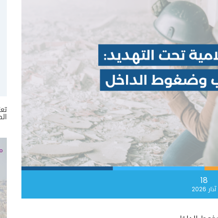
تعر
الص
18
آذار 2026