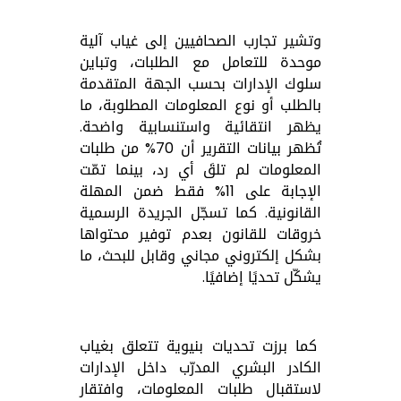
وتشير تجارب الصحافيين إلى غياب آلية
موحدة للتعامل مع الطلبات، وتباين
سلوك الإدارات بحسب الجهة المتقدمة
بالطلب أو نوع المعلومات المطلوبة، ما
يظهر انتقائية واستنسابية واضحة.
تُظهر بيانات التقرير أن 70% من طلبات
المعلومات لم تلقَ أي رد، بينما تمّت
الإجابة على 11% فقط ضمن المهلة
القانونية. كما تسجّل الجريدة الرسمية
خروقات للقانون بعدم توفير محتواها
بشكل إلكتروني مجاني وقابل للبحث، ما
يشكّل تحديًا إضافيًا.
كما برزت تحديات بنيوية تتعلق بغياب
الكادر البشري المدرّب داخل الإدارات
لاستقبال طلبات المعلومات، وافتقار