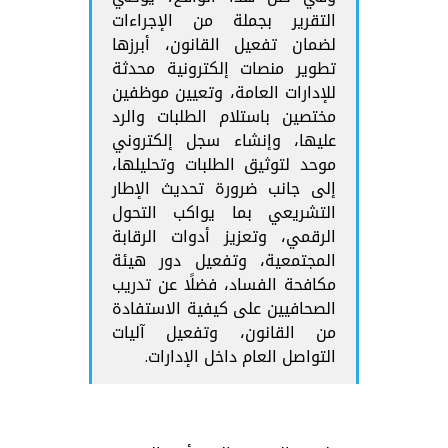
التقرير بجملة من الإجراءات
لضمان تفعيل القانون، أبرزها
تطوير منصات إلكترونية محدثة
للإدارات العامة، وتعيين موظفين
مختصين باستلام الطلبات والرد
عليها، وإنشاء سجل إلكتروني
موحد لتوثيق الطلبات وتحليلها،
إلى جانب ضرورة تحديث الإطار
التشريعي بما يواكب التحول
الرقمي، وتعزيز أدوات الرقابة
المجتمعية، وتفعيل دور هيئة
مكافحة الفساد، فضلًا عن تدريب
الصحافيين على كيفية الاستفادة
من القانون، وتفعيل آليات
التواصل العام داخل الإدارات.